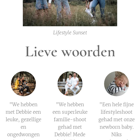
Lifestyle Sunset
Lieve woorden
"We hebben
"We hebben
"Een hele fijne
met Debbie een
een superleuke
lifestyleshoot
leuke, gezellige
familie-shoot
gehad met onze
en
gehad met
newborn baby.
ongedwongen
Debbie! Mede
Niks