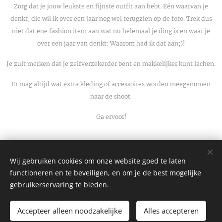
Zorg dat je jouw leukste en fijnste outfit aan hebt. Eén waarvan je
denkt, die wil ik over een jaar nog wel terugzien op de foto. Trek dus
niet dat ene fashion item aan wat nu helemaal je ding is en waar je
over een jaar van denkt: Waarom had ik dat aan;)!
Je zult merken dat je zelfverzekerder bent en makkelijker kunt lachen.
Er mag altijd wat extra kleding of accessoires worden meegenomen
naar de shoot.
Ga ervoor!
Wij gebruiken cookies om onze website goed te laten
functioneren en te beveiligen, en om je de best mogelijke
KvK: 76594203
gebruikerservaring te bieden.
BTW: NL003099354B80
Accepteer alleen noodzakelijke
Alles accepteren
Mogelijk gemaakt door
Webnode
Cookies